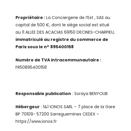
Propriétaire :
La Conciergerie de l’Est , SAS au
capital de 500 €, dont le siège social est situé
au 11 ALLEE DES ACACIAS 69150 DECINES-CHARPIEU,
immatriculé au registre du commerce de
Paris sous le n°
895400158
Numéro de TVA intracommunautaire :
FR50895400158
Responsable publication
: Soraya BENYOUB
Hébergeur
: 1&1 IONOS SARL – 7 place de la Gare
BP 70109- 57200 Sarreguemines CEDEX –
https://www.ionos.fr